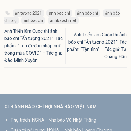
ấn tượng 2021
anh bao chi
ảnh báo chí
ảnh báo
chí.org
anhbaochi
anhbaochi.net
Ảnh Triển lãm Cuộc thi ảnh
Ảnh Triển lãm Cuộc thi ảnh
báo chí “Ấn tượng 2021”. Tác
báo chí “Ấn tượng 2021”. Tác
phẩm: “Lên đường nhập ngũ
phẩm: “Tận tình” – Tác giả: Tạ
trong mùa COVID” – Tác giả:
Quang Hậu
Đào Minh Xuyên
CLB ẢNH BÁO CHÍ HỘI NHÀ BÁO VIỆT NAM
Phụ trách: NSNA - Nhà báo Vũ Nhật Thăng
Quản trị nội dung: NSNA – Nhà báo Hoàng Chương