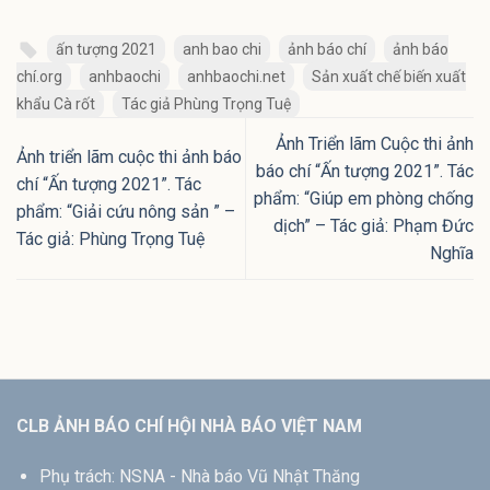
ấn tượng 2021
anh bao chi
ảnh báo chí
ảnh báo
chí.org
anhbaochi
anhbaochi.net
Sản xuất chế biến xuất
khẩu Cà rốt
Tác giả Phùng Trọng Tuệ
Ảnh Triển lãm Cuộc thi ảnh
Ảnh triển lãm cuộc thi ảnh báo
báo chí “Ấn tượng 2021”. Tác
chí “Ấn tượng 2021”. Tác
phẩm: “Giúp em phòng chống
phẩm: “Giải cứu nông sản ” –
dịch” – Tác giả: Phạm Đức
Tác giả: Phùng Trọng Tuệ
Nghĩa
CLB ẢNH BÁO CHÍ HỘI NHÀ BÁO VIỆT NAM
Phụ trách: NSNA - Nhà báo Vũ Nhật Thăng