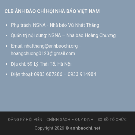
CLB ẢNH BÁO CHÍ HỘI NHÀ BÁO VIỆT NAM
Phụ trách: NSNA - Nhà báo Vũ Nhật Thăng
Quản trị nội dung: NSNA – Nhà báo Hoàng Chương
Email: nhatthang@anhbaochi.org -
hoangchuong0123@gmail.com
Địa chỉ: 59 Lý Thái Tổ, Hà Nội
Điện thoại: 0983 687286 – 0933 914984
ĐĂNG KÝ HỘI VIÊN
CHÍNH SÁCH – QUY ĐỊNH
SƠ ĐỒ TỔ CHỨC
Copyright 2026 ©
anhbaochi.net