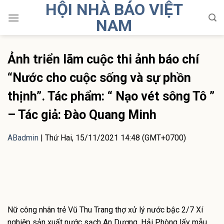
HỘI NHÀ BÁO VIỆT
Skip
to
NAM
content
Ảnh triển lãm cuộc thi ảnh báo chí
“Nước cho cuộc sống và sự phồn
thịnh”. Tác phẩm: “ Nạo vét sông Tô ”
– Tác giả: Đào Quang Minh
ABadmin
|
Thứ Hai, 15/11/2021 14:48 (GMT+0700)
Nữ công nhân trẻ Vũ Thu Trang thợ xử lý nước bậc 2/7 Xí
nghiệp sản xuất nước sạch An Dương, Hải Phòng lấy mẫu