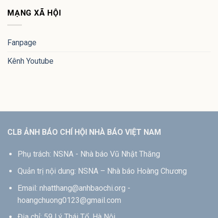
MẠNG XÃ HỘI
Fanpage
Kênh Youtube
CLB ẢNH BÁO CHÍ HỘI NHÀ BÁO VIỆT NAM
Phụ trách: NSNA - Nhà báo Vũ Nhật Thăng
Quản trị nội dung: NSNA – Nhà báo Hoàng Chương
Email: nhatthang@anhbaochi.org -
hoangchuong0123@gmail.com
Địa chỉ: 59 Lý Thái Tổ, Hà Nội