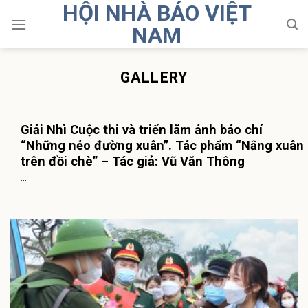
HỘI NHÀ BÁO VIỆT
Skip
to
NAM
content
GALLERY
Giải Nhì Cuộc thi và triển lãm ảnh báo chí
“Những nẻo đường xuân”. Tác phẩm “Nắng xuân
trên đồi chè” – Tác giả: Vũ Văn Thông￼
...