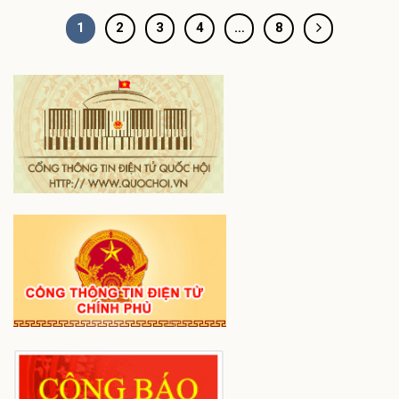
1
2
3
4
…
8