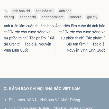
anh bao chi
ảnh báo chí
ảnh báo
chí.org
anhbaochi
anhbaochi.net
camera
gallery
Ảnh triển lãm cuộc thi ảnh báo
Ảnh triển lãm cuộc thi ảnh báo
chí “Nước cho cuộc sống và
chí “Nước cho cuộc sống và
sự phồn thịnh”. Tác phẩm: “ Xẻ
sự phồn thịnh”. Tác phẩm: “
đá Granit” – Tác giả: Nguyễn
Giờ tan tầm ” – Tác giả:
Vinh Linh Quốc
Nguyễn Vinh Linh Quốc
CLB ẢNH BÁO CHÍ HỘI NHÀ BÁO VIỆT NAM
Phụ trách: NSNA - Nhà báo Vũ Nhật Thăng
Quản trị nội dung: NSNA – Nhà báo Hoàng Chương