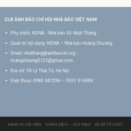
CLB ẢNH BÁO CHÍ HỘI NHÀ BÁO VIỆT NAM
Phụ trách: NSNA - Nhà báo Vũ Nhật Thăng
Quản trị nội dung: NSNA – Nhà báo Hoàng Chương
Email: nhatthang@anhbaochi.org -
hoangchuong0123@gmail.com
Địa chỉ: 59 Lý Thái Tổ, Hà Nội
Điện thoại: 0983 687286 – 0933 914984
ĐĂNG KÝ HỘI VIÊN
CHÍNH SÁCH – QUY ĐỊNH
SƠ ĐỒ TỔ CHỨC