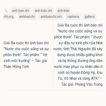
anh bao chi
ảnh báo chí
ảnh báo
chí.org
anhbaochi
anhbaochi.net
camera
gallery
Giải Ba cuộc thi ảnh báo chí
“Nước cho cuộc sống và sự
phồn thịnh”. Tác phẩm: “ Được
Giải Ba cuộc thi ảnh báo chí
sự đầu tư kinh phí của Nhà
“Nước cho cuộc sống và sự
nước, tỉnh Thái Nguyên đã xây
phồn thịnh”. Tác phẩm: “ Vệ
dựng được nhiều giếng khơi
sinh môi trường” – Tác giả:
và hệ thống đường ống dẫn
Thân Hồng Tình
nước máy phục vụ nhân dân ở
một số huyện Đồng Hỷ, Đại
Từ, Võ Nhai và vùng ATK” –
Tác giả: Phùng Văn Trung