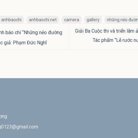
anhbaochi
anhbaochi.net
camera
gallery
những nẻo đườn
Giải Ba Cuộc thi và triển lãm
 ảnh báo chí “Những nẻo đường
Tác phẩm “Lễ rước n
Tác giả: Phạm Đức Nghĩ
ương
ng0123@gmail.com