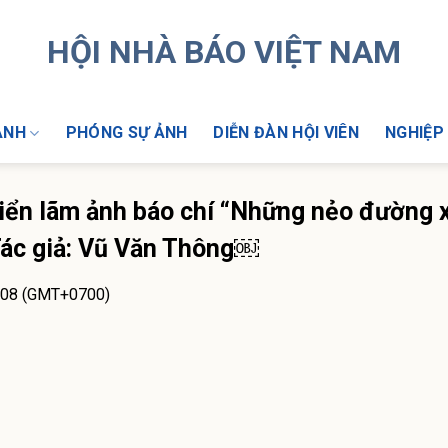
HỘI NHÀ BÁO VIỆT NAM
ẢNH
PHÓNG SỰ ẢNH
DIỄN ĐÀN HỘI VIÊN
NGHIỆP
triển lãm ảnh báo chí “Những nẻo đường
Tác giả: Vũ Văn Thông￼
:08 (GMT+0700)