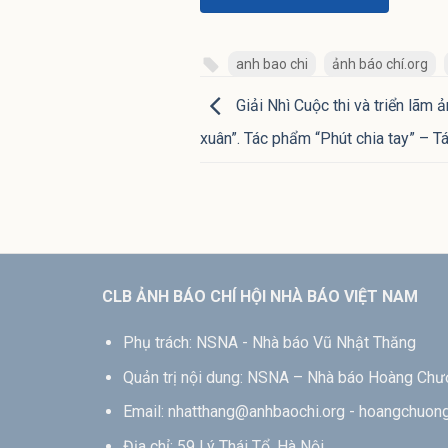
anh bao chi
ảnh báo chí.org
Giải Nhì Cuộc thi và triển lãm
xuân”. Tác phẩm “Phút chia tay” – 
CLB ẢNH BÁO CHÍ HỘI NHÀ BÁO VIỆT NAM
Phụ trách: NSNA - Nhà báo Vũ Nhật Thăng
Quản trị nội dung: NSNA – Nhà báo Hoàng Ch
Email: nhatthang@anhbaochi.org - hoangchuo
Địa chỉ: 59 Lý Thái Tổ, Hà Nội