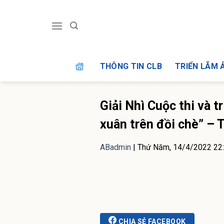
Skip
to
content
THÔNG TIN CLB
TRIỂN LÃM 
Giải Nhì Cuộc thi và 
xuân trên đồi chè” – 
ABadmin
|
Thứ Năm, 14/4/2022 22
CHIA SẺ FACEBOOK