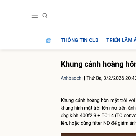
Skip
to
content
THÔNG TIN CLB
TRIỂN LÃM 
Khung cảnh hoàng hô
Anhbaochi
|
Thứ Ba, 3/2/2026 20:
Khung cảnh hoàng hôn mặt trời với
khung hình mặt trời lớn như trên ảnh
ống kính 400f2.8 + TC1.4 (TC conver
lên, hoặc dùng filter ND để giảm ánh