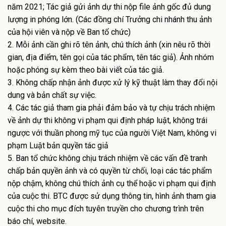
năm 2021; Tác giả gửi ảnh dự thi nộp file ảnh gốc đủ dung
lượng in phóng lớn. (Các đồng chí Trưởng chi nhánh thu ảnh
của hội viên và nộp về Ban tổ chức)
2. Mỗi ảnh cần ghi rõ tên ảnh, chú thích ảnh (xin nêu rõ thời
gian, địa điểm, tên gọi của tác phẩm, tên tác giả). Ảnh nhóm
hoặc phóng sự kèm theo bài viết của tác giả.
3. Không chấp nhận ảnh được xử lý kỹ thuật làm thay đổi nội
dung và bản chất sự việc.
4. Các tác giả tham gia phải đảm bảo và tự chịu trách nhiệm
về ảnh dự thi không vi phạm qui định pháp luật, không trái
ngược với thuần phong mỹ tục của người Việt Nam, không vi
phạm Luật bản quyền tác giả
5. Ban tổ chức không chịu trách nhiệm về các vấn đề tranh
chấp bản quyền ảnh và có quyền từ chối, loại các tác phẩm
nộp chậm, không chú thích ảnh cụ thể hoặc vi phạm qui định
của cuộc thi. BTC được sử dụng thông tin, hình ảnh tham gia
cuộc thi cho mục đích tuyên truyền cho chương trình trên
báo chí, website.