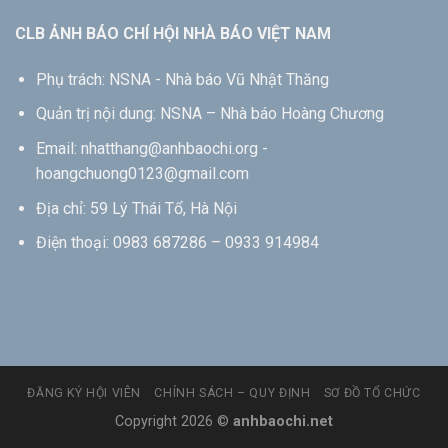
CLB ẢNH BÁO CHÍ HỘI NHÀ BÁO VIỆT NAM
Phụ trách: NSNA - Nhà báo Vũ Nhật Thăng
Quản trị nội dung: NSNA – Nhà báo Hoàng Chương
Email: nhatthang@anhbaochi.org -
hoangchuong0123@gmail.com
Địa chỉ: 59 Lý Thái Tổ, Hà Nội
Điện thoại: 0983 687286 – 0933 914984
ĐĂNG KÝ HỘI VIÊN
CHÍNH SÁCH – QUY ĐỊNH
SƠ ĐỒ TỔ CHỨC
Copyright 2026 ©
anhbaochi.net