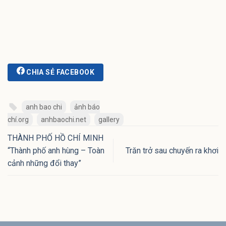
CHIA SẺ FACEBOOK
anh bao chi
ảnh báo
chí.org
anhbaochi.net
gallery
THÀNH PHỐ HỒ CHÍ MINH
“Thành phố anh hùng – Toàn
Trăn trở sau chuyến ra khơi
cảnh những đổi thay”