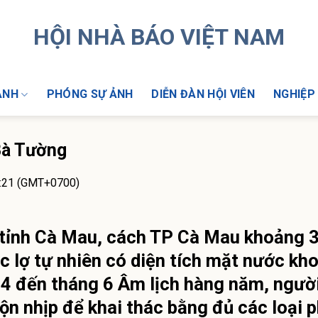
HỘI NHÀ BÁO VIỆT NAM
ẢNH
PHÓNG SỰ ẢNH
DIỄN ĐÀN HỘI VIÊN
NGHIỆP
Bà Tường
3:21 (GMT+0700)
tỉnh Cà Mau, cách TP Cà Mau khoảng 
 lợ tự nhiên có diện tích mặt nước kh
4 đến tháng 6 Âm lịch hàng năm, ngườ
ộn nhịp để khai thác bằng đủ các loại 