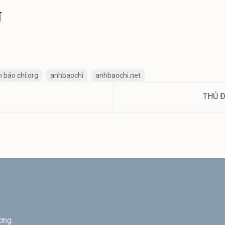
í
 báo chí.org
anhbaochi
anhbaochi.net
THỦ Đ
ương